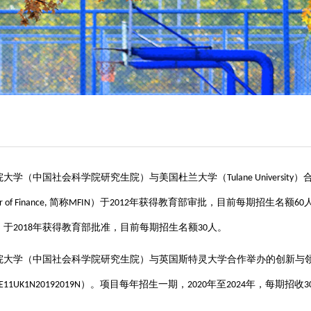
院大学（中国社会科学院研究生院）与美国杜兰大学（
）
Tulane University
简称
）于
年获得教育部审批，目前每期招生名额
 of Finance,
MFIN
2012
60
）于
年获得教育部批准，目前每期招生名额
人。
2018
30
院大学（中国社会科学院研究生院）与英国斯特灵大学合作举办的创新与
）。项目每年招生一期，
年至
年，每期招收
E11UK1N20192019N
2020
2024
3