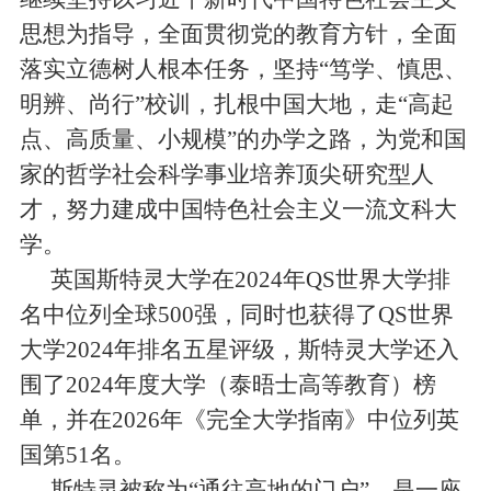
思想为指导，全面贯彻党的教育方针，全面
落实立德树人根本任务，坚持
“
笃学、慎思、
明辨、尚行
”
校训，扎根中国大地，走
“
高起
点、高质量、小规模
”
的办学之路，为党和国
家的哲学社会科学事业培养顶尖研究型人
才，努力建成中国特色社会主义一流文科大
学。
英国斯特灵大学在
2024
年
QS
世界大学排
名中位列全球
500
强，同时也获得了
QS
世界
大学
2024
年排名五星评级，斯特灵大学还入
围了
2024
年度大学（泰晤士高等教育）榜
单，并在
2026
年《完全大学指南》中位列英
国第
51
名。
斯特灵被称为
“
通往高地的门户
”
，是一座