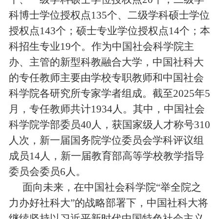
科博士学位授权点
135
个、二级学科硕士学位
授权点
143
个；硕士专业学位授权点
14
个；本
科招生专业
19
个。作为中国社会科学院主
办、主管的新型科教融合大学，中国社科大
的专任教师主要由学校专职教师和中国社会
科学院各研究所专家学者组成。截至
2025
年
5
月，专任教师共计
1934
人。其中，中国社会
科学院学部委员
40
人，获国家级人才称号
310
人次，新一届国务院学位委员会学科评议组
成员
14
人，新一届教育部高等学校教学指导
委员会委员
6
人。
面向未来，在中国社会科学院
“
举全院之
力办好社科大
”
的战略部署下，中国社科大将
继续坚持以习近平新时代中国特色社会主义