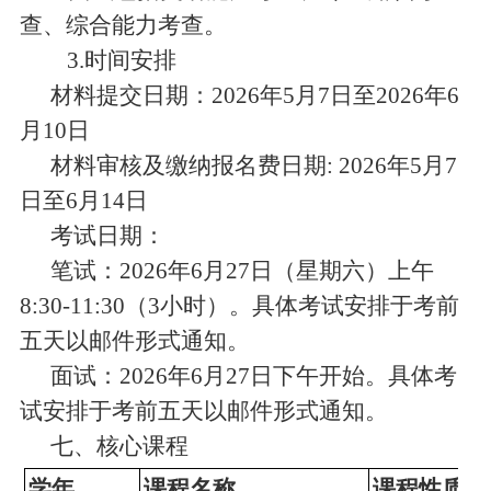
查、综合能力考查。
3.
时间安排
材料提交日期：
2026
年
5
月
7
日至
2026
年
6
月
10
日
材料审核及缴纳报名费日期
: 2026
年
5
月
7
日至
6
月
14
日
考试日期：
笔试：
2026
年
6
月
27
日（星期六）上午
8:30-11:30
（
3
小时）。具体考试安排于考前
五天以邮件形式通知。
面试：
2026
年
6
月
27
日下午开始。具体考
试安排于考前五天以邮件形式通知。
七、核心课程
学年
课程名称
课程性质