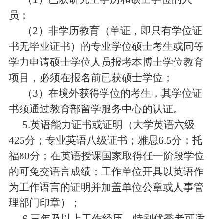
员；
（
2
）非学历教育（单证，即只有学位证
书无毕业证书）的专业学位硕士考生或同等
学力申请硕士学位人员报考本博士学位教育
项目，必须在报名前已获硕士学位；
（
3
）在境外获得学位的考生，其学位证
书须通过教育部留学服务中心的认证。
5.
英语能力证书或证明（
大学英语六级
425
分；专业英语八级证书
；
雅思
6.5
分
；托
福
80
分；
在英语授课国家取得任一阶段学位
的可免交语言成绩；
工作单位开具
以
英语作
为工作语言的证明
并加盖单位公章或人事管
理部门印章
）
；
6
.
三年及以上工作经历
，
特别优秀者可适