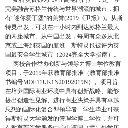
完美融合苏格兰传统与世界潮流的城市，拥
有
“
迷你爱丁堡
”
的美誉
(2019
《卫报》
)
。从斯
特灵出发，可以在一小时内到达苏格兰最大
的两座城市。从中国出发，每周有众多从北
京或上海到英国的航班。斯特灵也被评为英
国最安全学生城市（
2024
完全大学指南）。
两校合作举办创新与领导力博士学位教育
项目，于
2019
年获教育部批准（教育部批准
书编号
MOE11UK1N20192019N
）。项目旨
在培养国际商业环境中具有创新战略、能够
提出创造性见解、进行商业决策并具有卓越
思想的国际化复合型领导者。学生毕业可获
得斯特灵大学颁发的管理学博士学位，并可
在教育部留学服务中心申请国（境）外学历